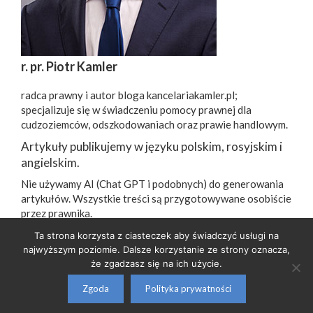
r. pr. Piotr Kamler
radca prawny i autor bloga kancelariakamler.pl;
specjalizuje się w świadczeniu pomocy prawnej dla
cudzoziemców, odszkodowaniach oraz prawie handlowym.
Artykuły publikujemy w języku polskim, rosyjskim i
angielskim.
Nie używamy AI (Chat GPT i podobnych) do generowania
artykułów. Wszystkie treści są przygotowywane osobiście
przez prawnika.
Ta strona korzysta z ciasteczek aby świadczyć usługi na
najwyższym poziomie. Dalsze korzystanie ze strony oznacza,
Klauzula informacyjna RODO
| e-mail:
biuro@kancelariakamler.pl
| tel:
608 882
że zgadzasz się na ich użycie.
171
Zgoda
Polityka prywatności
© 2026 Piotr Kamler - Kancelaria Radcy Prawnego
• Built with
GeneratePress