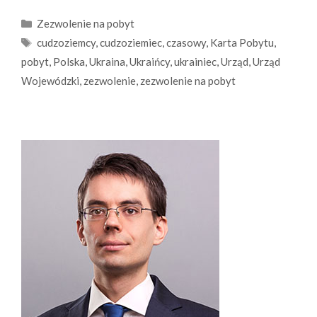
Kategorie
Zezwolenie na pobyt
Tagi
cudzoziemcy
,
cudzoziemiec
,
czasowy
,
Karta Pobytu
,
pobyt
,
Polska
,
Ukraina
,
Ukraińcy
,
ukrainiec
,
Urząd
,
Urząd
Wojewódzki
,
zezwolenie
,
zezwolenie na pobyt