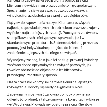
Kancelaria zapewnia wszechstronną pomoc prawną
klientom indywidualnym oraz podmiotom gospodarczym.
Specjalizujemy się w sprawach odszkodowawczych,
windykacji oraz obsłudze prawnej przedsiębiorców.
Dążymy do zapewnienia naszym Klientom rozwiązań
najlepiej odpowiadających ich potrzebom oraz wskazujemy
wyjście z najtrudniejszych sytuacji. Pomagamy zarówno w
skomplikowanych i nietypowych sprawach, jak i w
standardowych procedurach. Sednem udzielanej przez nas
pomocy jest indywidualne podejście do Klienta i
znalezienie najlepszych dla niego rozwiązań.
Wyznajemy zasadę, że o jakości obsługi prawnej świadczy
zarówno dobór optymalnych rozwiązań prawnych, jak
również zdolność do objaśnienia ich klientowi w
przystępny i zrozumiały sposób.
Nasza praca nie kończy się na znalezieniu najlepszego
rozwiązania. Kończy się kiedy osiągniesz sukces.
Zapewniamy możliwość zarówno pomocy prawnej na
odległość (on-line), a także umówienia konsultacji w biurze
we Wrocławiu. Prowadzimy obsługę prawną Klientów