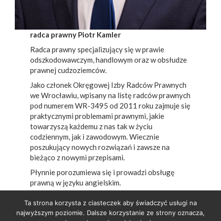
radca prawny Piotr Kamler
Radca prawny specjalizujący się w prawie
odszkodowawczym, handlowym oraz w obsłudze
prawnej cudzoziemców.
Jako członek Okręgowej Izby Radców Prawnych
we Wrocławiu, wpisany na listę radców prawnych
pod numerem WR-3495 od 2011 roku zajmuje się
praktycznymi problemami prawnymi, jakie
towarzyszą każdemu z nas tak w życiu
codziennym, jak i zawodowym. Wiecznie
poszukujący nowych rozwiązań i zawsze na
bieżąco z nowymi przepisami.
Płynnie porozumiewa się i prowadzi obsługę
prawną w języku angielskim.
Ta strona korzysta z ciasteczek aby świadczyć usługi na
najwyższym poziomie. Dalsze korzystanie ze strony oznacza,
Klauzula informacyjna RODO
| e-mail:
biuro@kancelariakamler.pl
| tel:
608 882