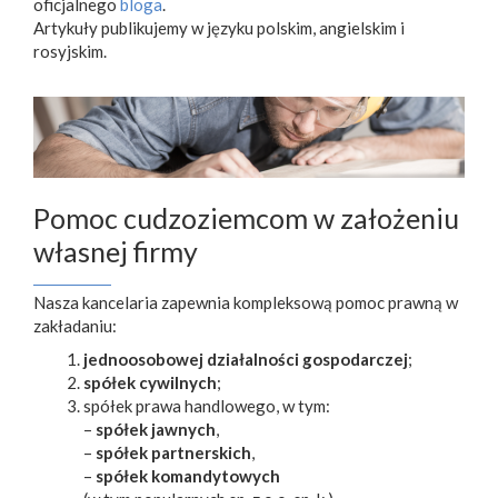
oficjalnego
bloga
.
Artykuły publikujemy w języku polskim, angielskim i
rosyjskim.
Pomoc cudzoziemcom w założeniu
własnej firmy
Nasza kancelaria zapewnia kompleksową pomoc prawną w
zakładaniu:
jednoosobowej działalności gospodarczej
;
spółek cywilnych
;
spółek prawa handlowego, w tym:
–
spółek jawnych
,
–
spółek partnerskich
,
–
spółek komandytowych