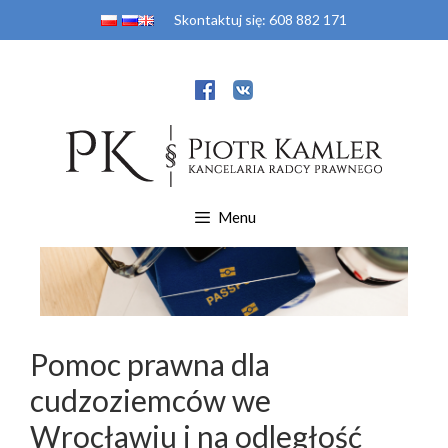
Przejdź
Skontaktuj się:
608 882 171
do
treści
Menu
Pomoc prawna dla
cudzoziemców we
Wrocławiu i na odległość