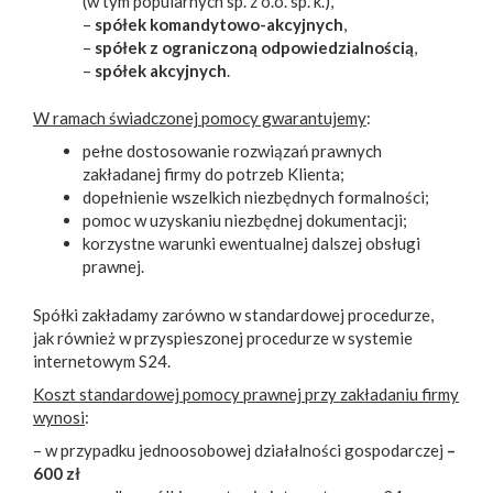
(w tym popularnych sp. z o.o. sp. k.),
–
spółek komandytowo-akcyjnych
,
–
spółek z ograniczoną odpowiedzialnością
,
–
spółek akcyjnych
.
W ramach świadczonej pomocy gwarantujemy
:
pełne dostosowanie rozwiązań prawnych
zakładanej firmy do potrzeb Klienta;
dopełnienie wszelkich niezbędnych formalności;
pomoc w uzyskaniu niezbędnej dokumentacji;
korzystne warunki ewentualnej dalszej obsługi
prawnej.
Spółki zakładamy zarówno w standardowej procedurze,
jak również w przyspieszonej procedurze w systemie
internetowym S24.
Koszt standardowej pomocy prawnej przy zakładaniu firmy
wynosi
:
– w przypadku jednoosobowej działalności gospodarczej
–
600 zł