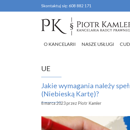
Przejdź
Skontaktuj się:
608 882 171
do
treści
O KANCELARII
NASZE USŁUGI
CUD
UE
Jakie wymagania należy spełn
(Niebieską Kartę)?
8 marca 2023
przez
Piotr Kamler