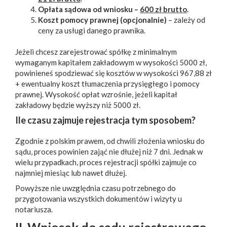
Opłata sądowa od wniosku –
600 zł brutto
.
Koszt pomocy prawnej (opcjonalnie)
– zależy od
ceny za usługi danego prawnika.
Jeżeli chcesz zarejestrować spółkę z minimalnym
wymaganym kapitałem zakładowym w wysokości 5000 zł,
powinieneś spodziewać się kosztów w wysokości 967,88 zł
+ ewentualny koszt tłumaczenia przysięgłego i pomocy
prawnej. Wysokość opłat wzrośnie, jeżeli kapitał
zakładowy będzie wyższy niż 5000 zł.
Ile czasu zajmuje rejestracja tym sposobem?
Zgodnie z polskim prawem, od chwili złożenia wniosku do
sądu, proces powinien zająć nie dłużej niż 7 dni. Jednak w
wielu przypadkach, proces rejestracji spółki zajmuje co
najmniej miesiąc lub nawet dłużej.
Powyższe nie uwzględnia czasu potrzebnego do
przygotowania wszystkich dokumentów i wizyty u
notariusza.
II.
Wniosek do sądu rejestrowego