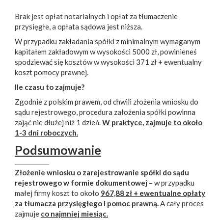
Brak jest opłat notarialnych i opłat za tłumaczenie
przysięgłe, a opłata sądowa jest niższa.
W przypadku zakładania spółki z minimalnym wymaganym
kapitałem zakładowym w wysokości 5000 zł, powinieneś
spodziewać się kosztów w wysokości 371 zł + ewentualny
koszt pomocy prawnej.
Ile czasu to zajmuje?
Zgodnie z polskim prawem, od chwili złożenia wniosku do
sądu rejestrowego, procedura założenia spółki powinna
zająć nie dłużej niż 1 dzień.
W praktyce, zajmuje to około
1-3 dni roboczych.
Podsumowanie
Złożenie wniosku o zarejestrowanie spółki do sądu
rejestrowego w formie dokumentowej
– w przypadku
małej firmy koszt to około
967,88 zł + ewentualne opłaty
za tłumacza przysięgłego i pomoc prawną
.
A cały proces
zajmuje
co najmniej miesiąc.