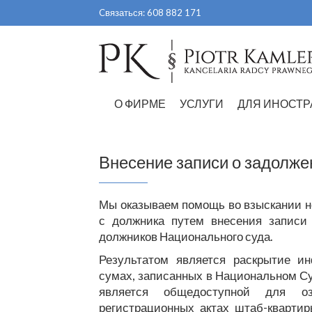
Перейти
Cвязаться:
608 882 171
к
содержимому
О ФИРМЕ
УСЛУГИ
ДЛЯ ИНОСТР
Внесение записи о задолже
Мы оказываем помощь во взыскании н
с должника путем внесения записи
должников Национального суда.
Результатом является раскрытие и
сумах, записанных в Национальном Су
является общедоступной для о
регистрационных актах штаб-квартир