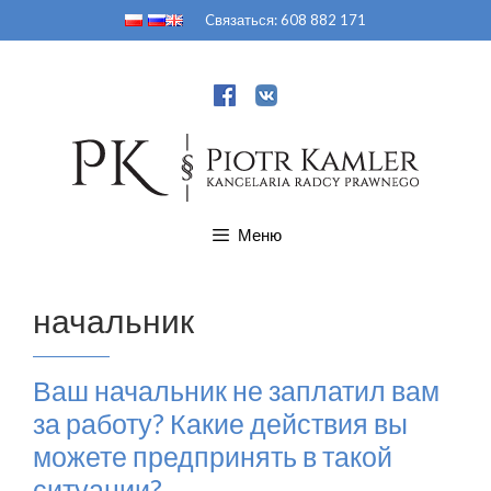
Перейти
Cвязаться:
608 882 171
к
содержимому
Меню
начальник
Ваш начальник не заплатил вам
за работу? Какие действия вы
можете предпринять в такой
ситуации?