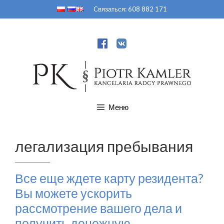
Перейти
Cвязаться:
608 882 171
к
содержимому
Меню
легализация пребывания
Все еще ждете карту резидента?
Вы можете ускорить
рассмотрение вашего дела и
получить денежную