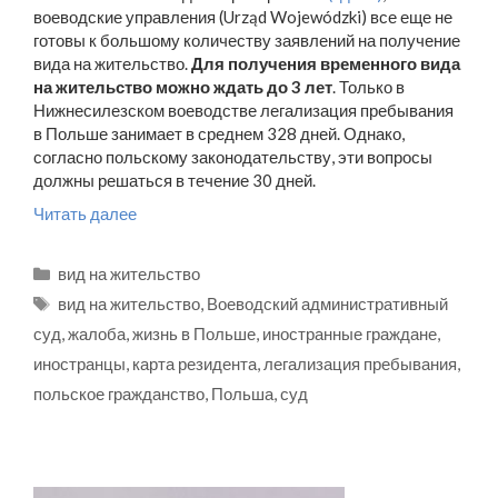
воеводские управления (Urząd Wojewódzki) все еще не
готовы к большому количеству заявлений на получение
вида на жительство.
Для получения временного вида
на жительство можно ждать до 3 лет
. Только в
Нижнесилезском воеводстве легализация пребывания
в Польше занимает в среднем 328 дней. Однако,
согласно польскому законодательству, эти вопросы
должны решаться в течение 30 дней.
Читать далее
Рубрики
вид на жительство
Метки
вид на жительство
,
Воеводский административный
суд
,
жалоба
,
жизнь в Польше
,
иностранные граждане
,
иностранцы
,
карта резидента
,
легализация пребывания
,
польское гражданство
,
Польша
,
суд