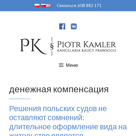
Перейти
Cвязаться:
608 882 171
к
содержимому
Меню
денежная компенсация
Решения польских судов не
оставляют сомнений:
длительное оформление вида на
жительство является