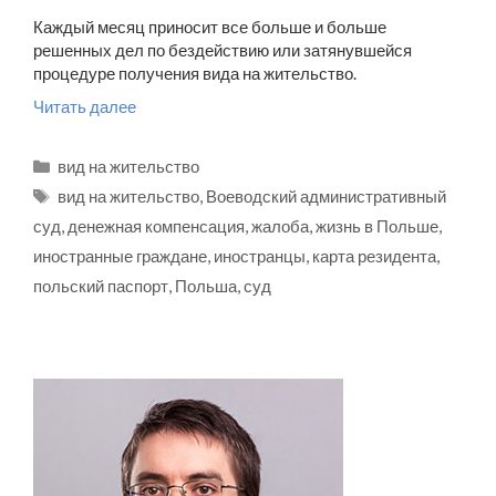
Каждый месяц приносит все больше и больше
решенных дел по бездействию или затянувшейся
процедуре получения вида на жительство.
Читать далее
Рубрики
вид на жительство
Метки
вид на жительство
,
Воеводский административный
суд
,
денежная компенсация
,
жалоба
,
жизнь в Польше
,
иностранные граждане
,
иностранцы
,
карта резидента
,
польский паспорт
,
Польша
,
суд