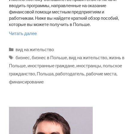
вводить программы, направленные на оказание
финансовой помощи местным предприятиям и
работникам. Ниже вы найдете краткий обзор пособий,
которые вы можете получить в Польше.
Читать далее
Рубрики
вид на жительство
Метки
бизнес
,
бизнес в Польше
,
вид на жительство
,
жизнь в
Польше
,
иностранные граждане
,
иностранцы
,
польское
гражданство
,
Польша
,
работодатель
,
рабочие места
,
финансирование