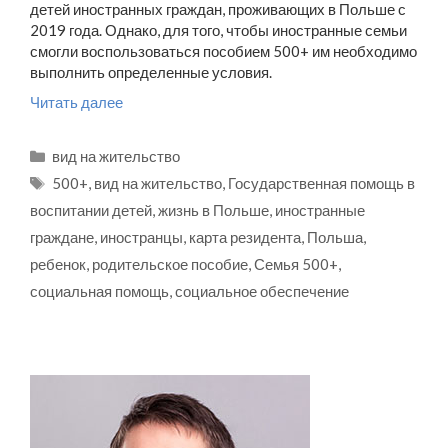
детей иностранных граждан, проживающих в Польше с
2019 года. Однако, для того, чтобы иностранные семьи
смогли воспользоваться пособием 500+ им необходимо
выполнить определенные условия.
Читать далее
Рубрики
вид на жительство
Метки
500+
,
вид на жительство
,
Государственная помощь в
воспитании детей
,
жизнь в Польше
,
иностранные
граждане
,
иностранцы
,
карта резидента
,
Польша
,
ребенок
,
родительское пособие
,
Семья 500+
,
социальная помощь
,
социальное обеспечение