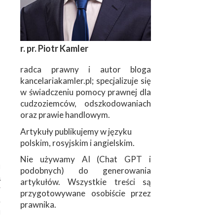
r. pr. Piotr Kamler
radca prawny i autor bloga
kancelariakamler.pl; specjalizuje się
w świadczeniu pomocy prawnej dla
cudzoziemców, odszkodowaniach
oraz prawie handlowym.
Artykuły publikujemy w języku
polskim, rosyjskim i angielskim.
Nie używamy AI (Chat GPT i
я
podobnych) do generowania
а
artykułów. Wszystkie treści są
т
przygotowywane osobiście przez
в
prawnika.
ы