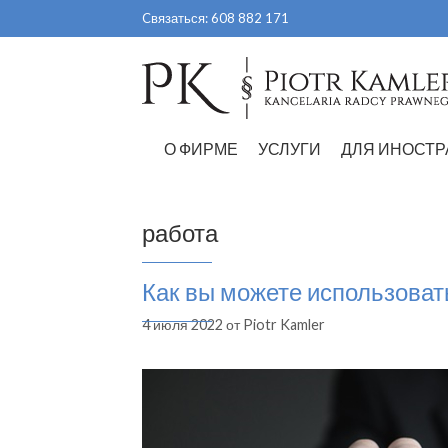
Перейти
Cвязаться:
608 882 171
к
содержимому
О ФИРМЕ
УСЛУГИ
ДЛЯ ИНОСТР
работа
Как вы можете использовать
4 июля 2022
от
Piotr Kamler