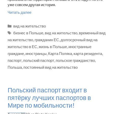
уже совсем другая история.
Читать далее
Рубрики
вид на жительство
Метки
бизнес в Польше
,
вид на жительство
,
временный вид
на жительство
,
гражданин ЕС
,
долгосрочный вид на
жительство в ЕС
,
жизнь в Польше
,
иностранные
граждане
,
иностранцы
,
Карта Поляка
,
карта резидента
,
паспорт
,
польский паспорт
,
польское гражданство
,
Польша
,
постоянный вид на жительство
Польский паспорт входит в
пятёрку лучших паспортов в
Мире по мобильности!