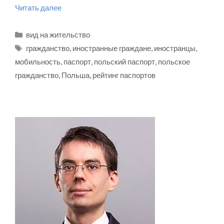
Читать далее
Рубрики
вид на жительство
Метки
гражданство
,
иностранные граждане
,
иностранцы
,
мобильность
,
паспорт
,
польский паспорт
,
польское
гражданство
,
Польша
,
рейтинг паспортов