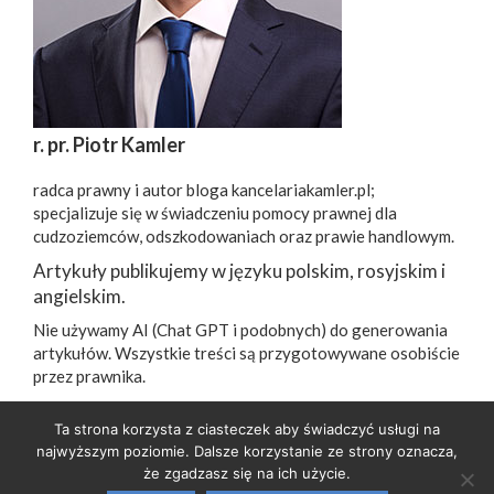
r. pr. Piotr Kamler
radca prawny i autor bloga kancelariakamler.pl;
specjalizuje się w świadczeniu pomocy prawnej dla
cudzoziemców, odszkodowaniach oraz prawie handlowym.
Artykuły publikujemy w języku polskim, rosyjskim i
angielskim.
Nie używamy AI (Chat GPT i podobnych) do generowania
artykułów. Wszystkie treści są przygotowywane osobiście
przez prawnika.
Ta strona korzysta z ciasteczek aby świadczyć usługi na
najwyższym poziomie. Dalsze korzystanie ze strony oznacza,
ПОЛОЖЕНИЕ О ОБРАБОТКЕ И ЗАЩИТЕ ПЕРСОНАЛЬНЫХ ДАННЫХ
КЛИЕНТОВ
| e-mail:
biuro@kancelariakamler.pl
| tel:
608 882 171
że zgadzasz się na ich użycie.