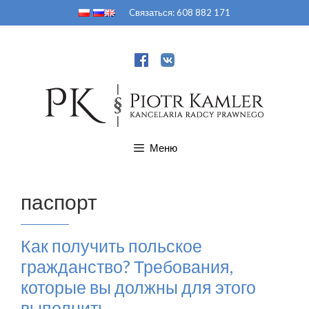
Перейти
Cвязаться:
608 882 171
к
содержимому
Меню
паспорт
Как получить польское
гражданство? Требования,
которые вы должны для этого
выполнить.