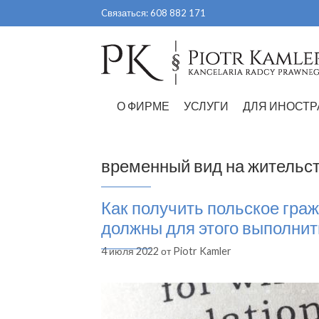
Перейти
Cвязаться:
608 882 171
к
содержимому
О ФИРМЕ
УСЛУГИ
ДЛЯ ИНОСТР
временный вид на жительс
Как получить польское гра
должны для этого выполнит
4 июля 2022
от
Piotr Kamler