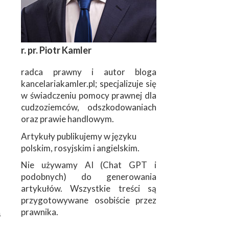
r. pr. Piotr Kamler
radca prawny i autor bloga
kancelariakamler.pl; specjalizuje się
w świadczeniu pomocy prawnej dla
cudzoziemców, odszkodowaniach
oraz prawie handlowym.
Artykuły publikujemy w języku
polskim, rosyjskim i angielskim.
Nie używamy AI (Chat GPT i
podobnych) do generowania
artykułów. Wszystkie treści są
przygotowywane osobiście przez
prawnika.
а
и