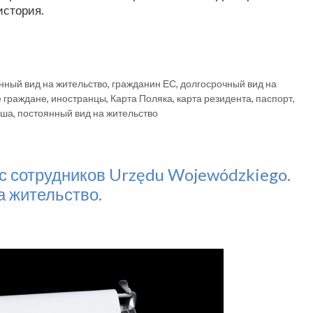
история.
нный вид на жительство
,
гражданин ЕС
,
долгосрочный вид на
 граждане
,
иностранцы
,
Карта Поляка
,
карта резидента
,
паспорт
,
ьша
,
постоянный вид на жительство
с сотрудников Urzędu Wojewódzkiego.
а жительство.