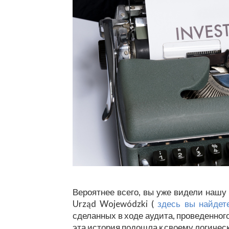
Вероятнее всего, вы уже видели наш
Urząd Wojewódzki (
здесь вы найдете
сделанных в ходе аудита, проведенного
эта история подошла к своему логиче