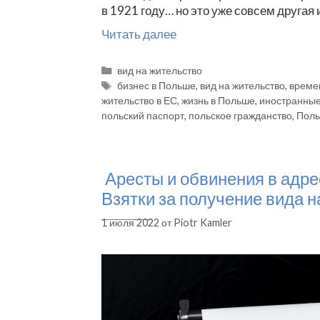
в 1921 году… но это уже совсем другая 
Читать далее
Рубрики
вид на жительство
Метки
бизнес в Польше
,
вид на жительство
,
време
жительство в ЕС
,
жизнь в Польше
,
иностранные
польский паспорт
,
польское гражданство
,
Пол
Аресты и обвинения в адре
Взятки за получение вида н
1 июля 2022
от
Piotr Kamler