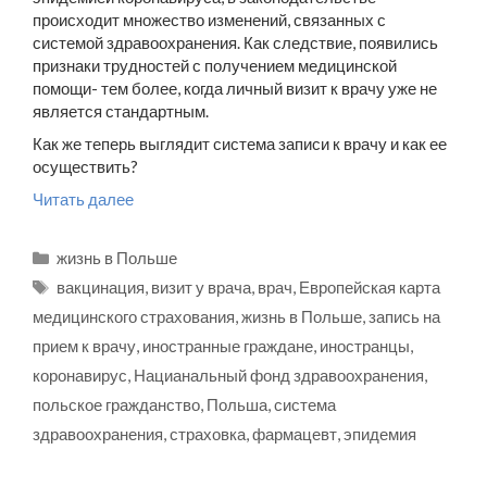
происходит множество изменений, связанных с
системой здравоохранения. Как следствие, появились
признаки трудностей с получением медицинской
помощи- тем более, когда личный визит к врачу уже не
является стандартным.
Как же теперь выглядит система записи к врачу и как ее
осуществить?
Читать далее
Рубрики
жизнь в Польше
Метки
вакцинация
,
визит у врача
,
врач
,
Европейская карта
медицинского страхования
,
жизнь в Польше
,
запись на
прием к врачу
,
иностранные граждане
,
иностранцы
,
коронавирус
,
Нацианальный фонд здравоохранения
,
польское гражданство
,
Польша
,
система
здравоохранения
,
страховка
,
фармацевт
,
эпидемия