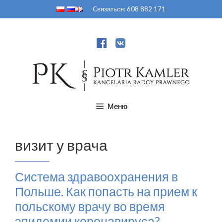
Перейти
Cвязаться:
608 882 171
к
содержимому
Меню
визит у врача
Система здравоохранения в
Польше. Как попасть на прием к
польскому врачу во время
эпидемии коронавируса?