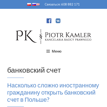
Перейти
Cвязаться:
608 882 171
к
содержимому
Меню
банковский счет
Насколько сложно иностранному
гражданину открыть банковский
счет в Польше?