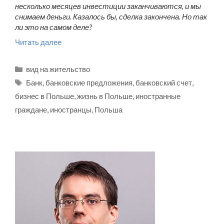
несколько месяцев инвестиции заканчиваются, и мы
снимаем деньги. Казалось бы, сделка закончена. Но так
ли это на самом деле?
Читать далее
Рубрики
вид на жительство
Метки
Банк
,
банковские предложения
,
банковский счет
,
бизнес в Польше
,
жизнь в Польше
,
иностранные
граждане
,
иностранцы
,
Польша