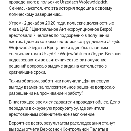
проведенного в польских Urzędach Wojewódzkich.
Сейчас, кажется, что эта история подошла к своему
логическому завершению…
Утром- 2 декабря 2020 года, польские должностные
лица ЦАБ ( Центральное Антикоррупционное Бюро)
арестовали 7 человек по подозрению в получении
взяток. Двое из которых являлись сотрудниками Urzędu
Wojewódzkiego во Вроцлаве и один был главным
специалистом в Urzędzie Wojewódzkim в Лодзи. Все они
подозреваются во взяточничестве за получение
решений вопроса о выдаче вида на жительство в
кратчайшие сроки.
Таким образом, работники получали „финансовую
выгоду взамен за положительное решение вопроса о
разрешении на проживание и работу”.
В настоящее время следователи проводят обыск. Дело
передали в окружную прокуратуру, где зачитали
арестованным обвинительное заключение.
Вероятнее всего, результатом расследования станут
выводы отчёта Верховной Контрольной Палаты в