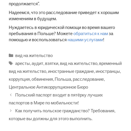
продолжается”.
Надеемся, что это расследование приведет к хорошим
изменениям в будущем.
Нуждаетесь в юридической помощи во время вашего
пребывания в Польше? Можете
обратиться к нам
за
помощью и воспользоваться
нашими услугами
!
Рубрики
вид на жительство
Метки
аресты
,
аудит
,
взятки
,
вид на жительство
,
временный
вид на жительство
,
иностранные граждане
,
иностранцы
,
коррупция
,
обвинения
,
Польша
,
расследование
,
Центральное Антикоррупционное Бюро
Польский паспорт входит в пятёрку лучших
паспортов в Мире по мобильности!
Как получить польское гражданство? Требования,
которые вы должны для этого выполнить.